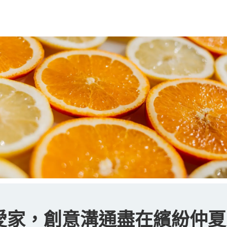
最新
活動
文章
服務質素標準
單張及表
愛家，創意溝通盡在繽紛仲夏