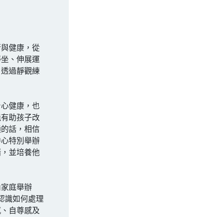
衡與健康，從
靜坐、伸展運
，透過靜觀練
身心健康，也
能有助孩子改
通的話，相信
中心特別舉辦
緒，並培養他
內家庭舉辦
認識如何處理
感、自尊感及