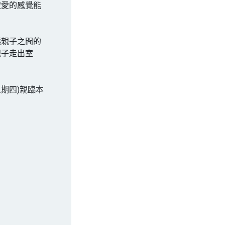
被愛的感覺能
讓親子之間的
親子走出室
。
星期四)親臨本