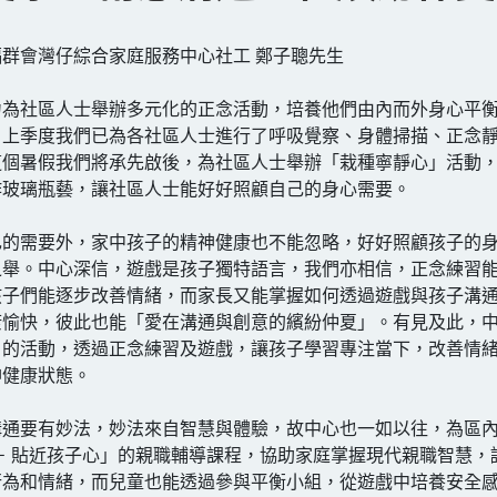
群會灣仔綜合家庭服務中心社工 鄭子聰先生
力為社區人士舉辦多元化的正念活動，培養他們由內而外身心平
。上季度我們已為各社區人士進行了呼吸覺察、身體掃描、正念
這個暑假我們將承先啟後，為社區人士舉辦「栽種寧靜心」活動
作玻璃瓶藝，讓社區人士能好好照顧自己的身心需要。
己的需要外，家中孩子的精神健康也不能忽略，好好照顧孩子的
之舉。中心深信，遊戲是孩子獨特語言，我們亦相信，正念練習
孩子們能逐步改善情緒，而家長又能掌握如何透過遊戲與孩子溝
康愉快，彼此也能「愛在溝通與創意的繽紛仲夏」。有見及此，
」的活動，透過正念練習及遊戲，讓孩子學習專注當下，改善情
神健康狀態。
溝通要有妙法，妙法來自智慧與體驗，故中心也一如以往，為區
－ 貼近孩子心」的親職輔導課程，協助家庭掌握現代親職智慧，
行為和情緒，而兒童也能透過參與平衡小組，從遊戲中培養安全