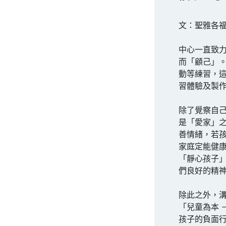
文：聖雅各福
中心一直致
而「顧己」
動等練習，
習體驗及製
除了覺察自
是「愛家」
善情緒，若
家庭定能健
「靜心孩子
們良好的精
除此之外，
「兒童為本 
孩子的負面