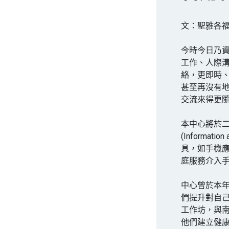
文：聖雅各福
今時今日乃
工作、人際
絡，更即時
甚至再沒有
交流來得更
本中心將於
(Informat
具，如手機
庭服務介入
中心曾於本
們提升對自
工作坊，與
他們建立健