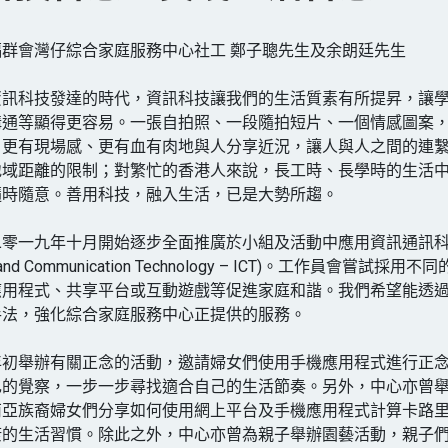
群會灣仔綜合家庭服務中心社工 鄭子聰先生及余朗廷先生
資訊科技發達的時代，資訊科技讓我們的生活質素有所提昇，讓
溝通等顯得更容易。一張自拍照、一段隨拍短片、一個情感圖案
、更有現場感、更有血有肉地與人分享近況，讓人與人之間的連
地域距離的限制；對繁忙的香港人來說，長工時、長學時的生活
隨時隨意。善用科技，融入生活，已是大勢所趨。
二零一九年十月開始逐步全面推廣於小組及活動中應用資訊通訊
ion and Communication Technology – ICT)。工作員會嘗試採
應用程式、共享平台或互動遊戲等促進家庭和諧。我們希望能透
手法，強化綜合家庭服務中心正提供的服務。
年初舉辦有關正念的活動，邀請婦女們使用手機應用程式進行正
己的覺察，一步一步尋找適合自己的生活節奏。另外，中心亦曾
南亞族裔婦女們分享如何使用網上平台及手機應用程式計算卡路
康的生活習慣。除此之外，中心亦曾為親子舉辦園藝活動，親子