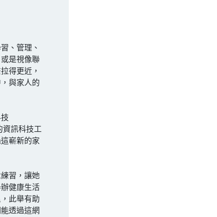
學習、管理、
，或是視像聯
繫拉得更近，
中，與家人的
科技
用不同的資訊科技工
過這嶄新的家
念練習，讓她
舉辦健康生活
里，此舉有助
們能透過這網